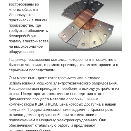
востребованы во
Статьи
многих областях.
Используются
Биметаллические пластины
практически в любом
производстве, где
требуется обеспечить
бесперебойную
подачу электричества
на высоковольтное
оборудование.
Например, расширение металла, которое почти незаметно в
бытовых условиях, в рамках производства может привести к
серьёзным последствиям.
Они могут быть даже катастрофическими в случае
использования мощного электротехнического оборудования.
Расширение шин приводит к перебоям и выходу устройств из
строя. Предотвратить негативные последствия этого
физического процесса металла способны шинные
компенсаторы КША и КШМ, цена которых доступна в нашей
компании. Предоставляемые нами изделия в Красноярске
отлично демонстрируют себя при эксплуатации с
подключением к мощному электрооборудованию. Они
обеспечивают стабильную работу и продлевают
эксплуатационный срок.