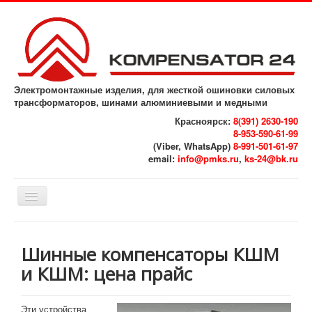
Электромонтажные изделия, для жесткой ошиновки силовых
трансформаторов, шинами алюминиевыми и медными
Красноярск:
8(391) 2630-190
8-953-590-61-99
(Viber, WhatsApp)
8-991-501-61-97
email:
info@pmks.ru
,
ks-24@bk.ru
Включить/
выключить
навигацию
Главная
Шинные компенсаторы КШМ
Выполненные работы
и КШМ: цена прайс
Референс - лист
Реквизиты
Эти устройства