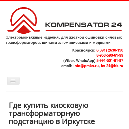
Электромонтажные изделия, для жесткой ошиновки силовых
трансформаторов, шинами алюминиевыми и медными
Красноярск:
8(391) 2630-190
8-953-590-61-99
(Viber, WhatsApp)
8-991-501-61-97
email:
info@pmks.ru
,
ks-24@bk.ru
Включить/
выключить
навигацию
Главная
Где купить киосковую
Выполненные работы
трансформаторную
Референс - лист
подстанцию в Иркутске
Реквизиты