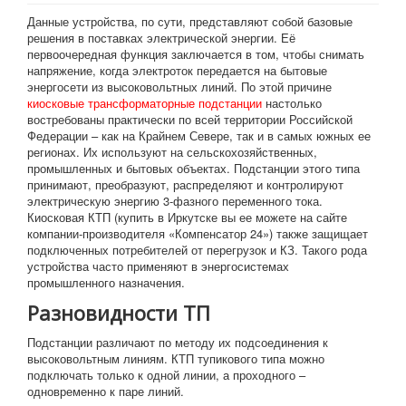
Статьи
Данные устройства, по сути, представляют собой базовые
решения в поставках электрической энергии. Её
Биметаллические пластины
первоочередная функция заключается в том, чтобы снимать
напряжение, когда электроток передается на бытовые
энергосети из высоковольтных линий. По этой причине
киосковые трансформаторные подстанции
настолько
востребованы практически по всей территории Российской
Федерации – как на Крайнем Севере, так и в самых южных ее
регионах. Их используют на сельскохозяйственных,
промышленных и бытовых объектах. Подстанции этого типа
принимают, преобразуют, распределяют и контролируют
электрическую энергию 3-фазного переменного тока.
Киосковая КТП (купить в Иркутске вы ее можете на сайте
компании-производителя «Компенсатор 24») также защищает
подключенных потребителей от перегрузок и КЗ. Такого рода
устройства часто применяют в энергосистемах
промышленного назначения.
Разновидности ТП
Подстанции различают по методу их подсоединения к
высоковольтным линиям. КТП тупикового типа можно
подключать только к одной линии, а проходного –
одновременно к паре линий.