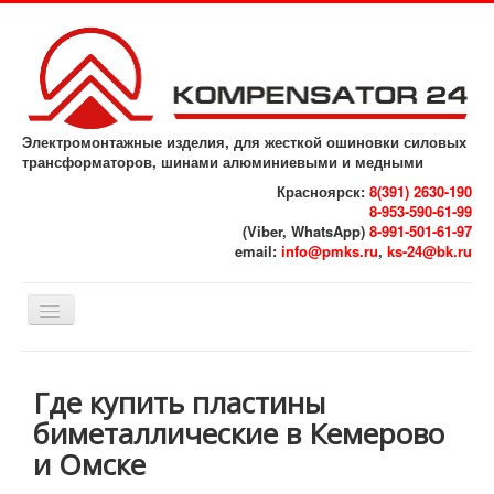
Электромонтажные изделия, для жесткой ошиновки силовых
трансформаторов, шинами алюминиевыми и медными
Красноярск:
8(391) 2630-190
8-953-590-61-99
(Viber, WhatsApp)
8-991-501-61-97
email:
info@pmks.ru
,
ks-24@bk.ru
Включить/
выключить
навигацию
Главная
Где купить пластины
Выполненные работы
биметаллические в Кемерово
Референс - лист
и Омске
Реквизиты