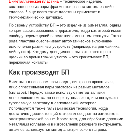
Биметаллическая пластина
– техническое изделие,
составленное из пары фрагментов разных металлов либо
сплавов. Чаще всего такие пластины применяют в
термомеханических датчиках.
По своему устройству БП – это изделие из биметалла, одним
концом зафиксированное в держателе, тогда как второй имеет
свободу перемещений вследствие смены температуры. Такого
рода пластина обеспечивает автоматическое включение/
выключение различных устройств (например, нагрев чайника
либо утюга). Каждому доводилось слышать характерные
щелчки во время глажки утюгом – это срабатывает БП,
переключая контакты.
Как производят БП
Биметалл в основном производят, синхронно прокатывая,
либо спрессовывая пары заготовок из разных металлов
(сплавов). Нередко также используют метод заливки
легкоплавкого металла поверх тугоплавкого, или погружают
тугоплавкую заготовку в легкоплавкий материал.
Используется также гальваническая технология, когда
достаточно дорогостоящий материал оседает на заготовке в
электролитической ванне. Кроме того, для обработки дорогими
металлами (сплавами) в изготовлении режущего инструмента,
штампов используется метод электрического нагрева.