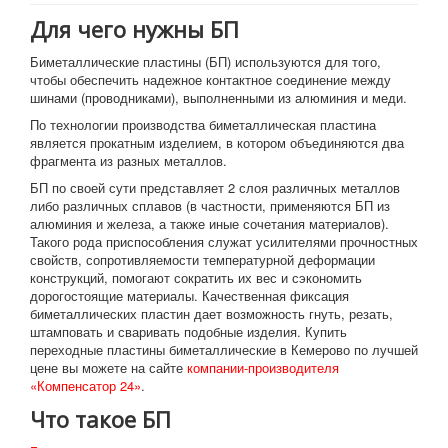
Статьи
Для чего нужны БП
Биметаллические пластины
Биметаллические пластины (БП) используются для того,
чтобы обеспечить надежное контактное соединение между
шинами (проводниками), выполненными из алюминия и меди.
По технологии производства биметаллическая пластина
является прокатным изделием, в котором объединяются два
фрагмента из разных металлов.
БП по своей сути представляет 2 слоя различных металлов
либо различных сплавов (в частности, применяются БП из
алюминия и железа, а также иные сочетания материалов).
Такого рода приспособления служат усилителями прочностных
свойств, сопротивляемости температурной деформации
конструкций, помогают сократить их вес и сэкономить
дорогостоящие материалы. Качественная фиксация
биметаллических пластин дает возможность гнуть, резать,
штамповать и сваривать подобные изделия. Купить
переходные пластины биметаллические в Кемерово по лучшей
цене вы можете на сайте
компании-производителя
«Компенсатор 24»
.
Что такое БП