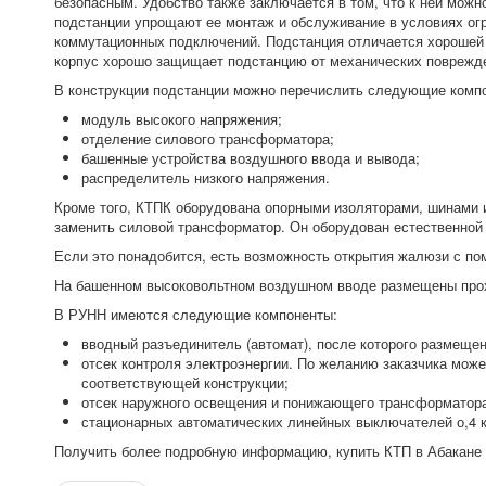
безопасным. Удобство также заключается в том, что к ней мож
подстанции упрощают ее монтаж и обслуживание в условиях огр
коммутационных подключений. Подстанция отличается хорошей
корпус хорошо защищает подстанцию от механических поврежден
В конструкции подстанции можно перечислить следующие комп
модуль высокого напряжения;
отделение силового трансформатора;
башенные устройства воздушного ввода и вывода;
распределитель низкого напряжения.
Кроме того, КТПК оборудована опорными изоляторами, шинами 
заменить силовой трансформатор. Он оборудован естественной 
Если это понадобится, есть возможность открытия жалюзи с п
На башенном высоковольтном воздушном вводе размещены прох
В РУНН имеются следующие компоненты:
вводный разъединитель (автомат), после которого размещ
отсек контроля электроэнергии. По желанию заказчика може
соответствующей конструкции;
отсек наружного освещения и понижающего трансформатор
стационарных автоматических линейных выключателей о,4 
Получить более подробную информацию, купить КТП в Абакане 