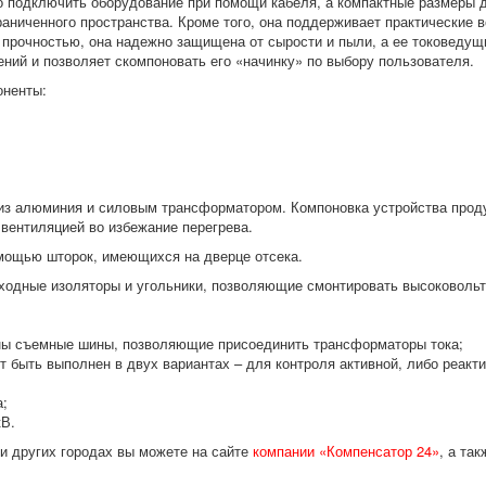
но подключить оборудование при помощи кабеля, а компактные размеры 
аниченного пространства. Кроме того, она поддерживает практические 
 прочностью, она надежно защищена от сырости и пыли, а ее токоведу
ий и позволяет скомпоновать его «начинку» по выбору пользователя.
оненты:
из алюминия и силовым трансформатором. Компоновка устройства прод
вентиляцией во избежание перегрева.
омощью шторок, имеющихся на дверце отсека.
одные изоляторы и угольники, позволяющие смонтировать высоковольт
ены съемные шины, позволяющие присоединить трансформаторы тока;
т быть выполнен в двух вариантах – для контроля активной, либо реакт
а;
кВ.
и других городах вы можете на сайте
компании «Компенсатор 24»
, а та