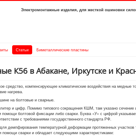
Электромонтажные изделия, для жесткой ошиновки с
зиты
Статьи
Биметаллические пластины
ые К56 в Абакане, Иркутске и Крас
кое средство, компенсирующее климатические воздействия на медные 
вие нагрева.
 шине на болтовые и сварные.
литер и цифр. Помимо типового сокращения КШМ, там указано сечение
и помощи болтовой фиксации либо сварки. Буква «У» с цифрой указывае
ответствии с требованиями государственного стандарта РФ.
для демпфирования температурной деформации протяженных участков 
ри помощи сварки и обладает следующими характеристиками: