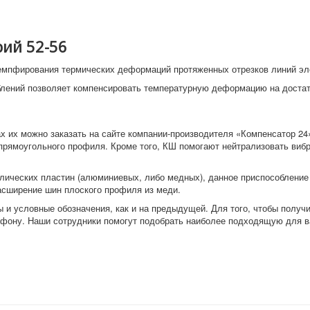
рий 52-56
демпфирования термических деформаций протяженных отрезков линий эл
блений позволяет компенсировать температурную деформацию на доста
ах их можно заказать на сайте компании-производителя «Компенсатор 2
рямоугольного профиля. Кроме того, КШ помогают нейтрализовать вибр
лических пластин (алюминиевых, либо медных), данное приспособление 
асширение шин плоского профиля из меди.
ры и условные обозначения, как и на предыдущей. Для того, чтобы по
ефону. Наши сотрудники помогут подобрать наиболее подходящую для в