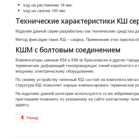
ход на растяжение 18 мм;
ход на сжатие 100 мм.
Технические характеристики КШ се
Изделия данной серии разработаны как технические средства 
Метод фиксации таких КШ – сварка. Применение этих приспосо
КШМ с болтовым соединением
Компенсаторы шинные К54 и К56 (в Красноярске и других город
термических деформаций токопроводящих линий коробчатого и п
мощному электрическому оборудованию.
По своему устройству типичный КШ состоит из комплекта метал
структура КШ позволяет хорошо компенсировать термическое р
На изделиях данной категории используются те же аббревиату
приглашаем позвонить по указанному на сайте контактному тел
адресу.
Назад