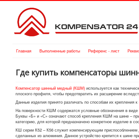
Главная
Выполненные работы
Референс - лист
Рекви
Где купить компенсаторы шинн
Компенсатор шинный медный (КШМ)
используется как техничес
плоского профиля, чтобы предотвратить их расширение вследст
Данные изделия принято различать по способам их крепления к
На поверхности КШМ содержатся условные обозначения в виде 
Буквы «Б» и «С» означают способ крепления КШМ на шине – пр
категорию, для которой предназначено конкретное изделие в со
КШ серии К52 – К56 служит компенсирующим приспособлением 
сделанных из алюминия. Данное устройство крепится к шине п